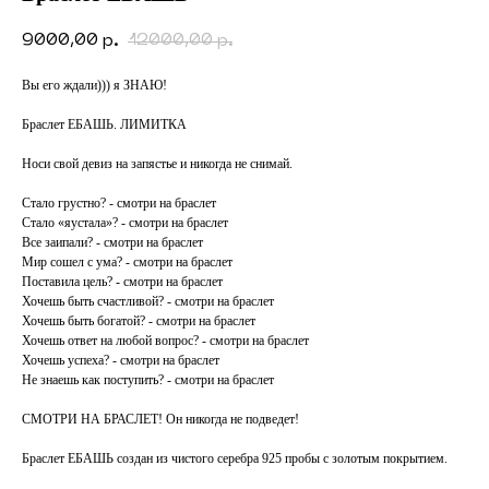
9000,00
12000,00
р.
р.
Вы его ждали))) я ЗНАЮ!
Браслет ЕБАШЬ. ЛИМИТКА
Носи свой девиз на запястье и никогда не снимай.
Стало грустно? - смотри на браслет
Стало «яустала»? - смотри на браслет
Все заипали? - смотри на браслет
Мир сошел с ума? - смотри на браслет
Поставила цель? - смотри на браслет
Хочешь быть счастливой? - смотри на браслет
Хочешь быть богатой? - смотри на браслет
Хочешь ответ на любой вопрос? - смотри на браслет
Хочешь успеха? - смотри на браслет
Не знаешь как поступить? - смотри на браслет
СМОТРИ НА БРАСЛЕТ! Он никогда не подведет!
Браслет ЕБАШЬ создан из чистого серебра 925 пробы с золотым покрытием.