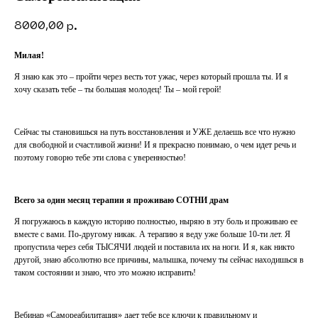
8000,00
р.
Милая!
Я знаю как это – пройти через весть тот ужас, через который прошла ты. И я
хочу сказать тебе – ты большая молодец! Ты – мой герой!
Сейчас ты становишься на путь восстановления и УЖЕ делаешь все что нужно
для свободной и счастливой жизни! И я прекрасно понимаю, о чем идет речь и
поэтому говорю тебе эти слова с уверенностью!
Всего за один месяц терапии я проживаю СОТНИ драм
Я погружаюсь в каждую историю полностью, ныряю в эту боль и проживаю ее
вместе с вами. По-другому никак. А терапию я веду уже больше 10-ти лет. Я
пропустила через себя ТЫСЯЧИ людей и поставила их на ноги. И я, как никто
другой, знаю абсолютно все причины, малышка, почему ты сейчас находишься в
таком состоянии и знаю, что это можно исправить!
Вебинар «Самореабилитация» дает тебе все ключи к правильному и