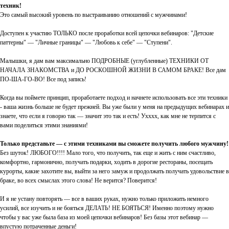
техник!
Это самый высокий уровень по выстраиванию отношений с мужчинами!
Доступен к участию ТОЛЬКО после проработки всей цепочки вебинаров: "Детские
паттерны" — "Личные границы" — "Любовь к себе" — "Ступени".
Малышки, я дам вам максимально ПОДРОБНЫЕ (углубленные) ТЕХНИКИ ОТ
НАЧАЛА ЗНАКОМСТВА и ДО РОСКОШНОЙ ЖИЗНИ В САМОМ БРАКЕ! Все дам
ПО-ША-ГО-ВО! Все под запись!
Когда вы поймете принцип, проработаете подход и начнете использовать все эти техники
- ваша жизнь больше не будет прежней. Вы уже были у меня на предыдущих вебинарах и
знаете, что если я говорю так — значит это так и есть! Ухххх, как мне не терпится с
вами поделиться этими знаниями!
Только представьте — с этими техниками вы сможете получить любого мужчину!
Без шуток! ЛЮБОГО!!!! Мало того, что получить, так еще и жить с ним счастливо,
комфортно, гармонично, получать подарки, ходить в дорогие рестораны, посещать
курорты, какие захотите вы, выйти за него замуж и продолжать получать удовольствие в
браке, во всех смыслах этого слова! Не верится? Поверится!
И я не устану повторять — все в ваших руках, нужно только приложить немного
усилий, все изучить и не бояться ДЕЛАТЬ! НЕ БОЯТЬСЯ! Именно поэтому нужно
чтобы у вас уже была база из моей цепочки вебинаров! Без базы этот вебинар —
впустую потраченные деньги!