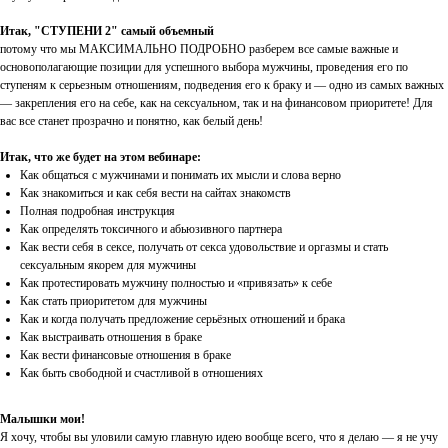
Итак, "СТУПЕНИ 2" самый объемный
потому что мы МАКСИМАЛЬНО ПОДРОБНО разберем все самые важные и
основополагающие позиции для успешного выбора мужчины, проведения его по
ступеням к серьезным отношениям, подведения его к браку и — одно из самых важных
— закрепления его на себе, как на сексуальном, так и на финансовом приоритете! Для
вас все станет прозрачно и понятно, как белый день!
Итак, что же будет на этом вебинаре:
Как общаться с мужчинами и понимать их мысли и слова верно
Как знакомиться и как себя вести на сайтах знакомств
Полная подробная инструкция
Как определять токсичного и абьюзивного партнера
Как вести себя в сексе, получать от секса удовольствие и оргазмы и стать
сексуальным якорем для мужчины
Как протестировать мужчину полностью и «привязать» к себе
Как стать приоритетом для мужчины
Как и когда получать предложение серьёзных отношений и брака
Как выстраивать отношения в браке
Как вести финансовые отношения в браке
Как быть свободной и счастливой в отношениях
Малышки мои!
Я хочу, чтобы вы уловили самую главную идею вообще всего, что я делаю — я не учу