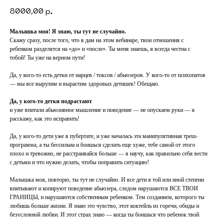
8000,00
р.
Малышка моя! Я знаю, ты тут не случайно.
Скажу сразу, после того, что я дам на этом вебинаре, твои отношения с
ребенком разделятся на «до» и «после». Ты меня знаешь, я вcегда честна с
тобой! Ты уже на верном пути!
Да, у кого-то есть детки от нарцев / токсов / абьюзеров. У кого-то от психопатов
— мы все вырулим и вырастим здоровых детишек! Обещаю.
Да, у кого-то детки подрастают
и уже впитали абьюзивное мышление и поведение — не опускаем руки — я
расскажу, как это исправить!
Да, у кого-то дети уже в пубертате, и уже началась эта манипулятивная треш-
программа, а ты бессильна и боишься сделать еще хуже, тебе самой от этого
плохо и тревожно, не расстраивайся больше — я научу, как правильно себя вести
с детьми и что нужно делать, чтобы поправить ситуацию!
Малышка моя, повторю, ты тут не случайно. И все дети в той или иной степени
впитывают и копируют поведение абьюзера, следом нарушаются ВСЕ ТВОИ
ГРАНИЦЫ, и нарушаются собственным ребенком. Тем созданием, которого ты
любишь больше жизни. Я знаю это чувство, этот коктейль из горечи, обиды и
безусловной любви. И этот страх знаю — когда ты боишься что ребенок твой