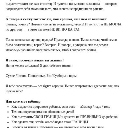
вырастет таким же, как его отец. И чувство вины знаю, малышка — которым
награждают себя мамочки за то, что ничего не предприняли раньше.
А теперь я скажу вот что: ты, моя крошка, ни в чем не виновата!
Знаешь, почему? Потому что ты не могла по-другому! И то, что ты НЕ МОГЛА
по-другому — в этом ты тоже НЕ ВИ-НО-ВА-ТА!
Ты же хотела как лучше, правда? Прааавда, я знаю. Ты же хотела, чтоб семья
была полноценной, верно? Вееерно. И поверь, я уверена, что ты делала
максимум усилий из всех возможных, чтобы сохранить семью.
Я знаю, посмотри какая ты сильная!
Да ты же все сможешь! Я дам тебе все знания!
Сухие. Четкие. Пошаговые. Без %уеборы и воды.
Я тебе гарантирую — все будет хорошо. Ты все поправишь и сделаешь так, как
нужно тебе!
Для кого этот вебинар
Как вырастить здорового ребенка, если отец — абьюзер / нарц / токс
Техники перевоспитания абьюзивных детей
Как выстроить СВОИ ГРАНИЦЫ и донести их ПРАВИЛЬНО до ребенка
Как сделать так, чтобы он соблюдал твои ГРАНИЦЫ
Ребенок от нарца в пубертате — как правильно себя вести с ним