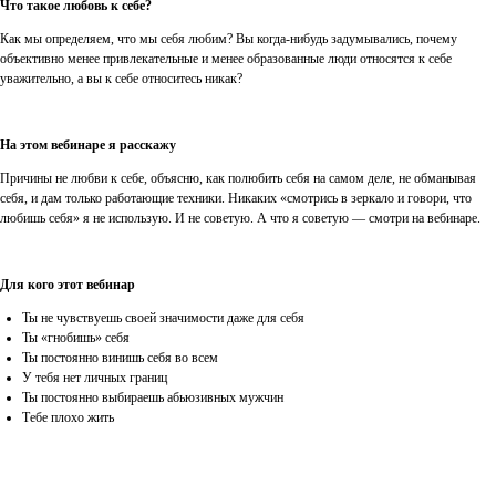
Что такое любовь к себе?
Как мы определяем, что мы себя любим? Вы когда-нибудь задумывались, почему
объективно менее привлекательные и менее образованные люди относятся к себе
уважительно, а вы к себе относитесь никак?
На этом вебинаре я расскажу
Причины не любви к себе, объясню, как полюбить себя на самом деле, не обманывая
себя, и дам только работающие техники. Никаких «смотрись в зеркало и говори, что
любишь себя» я не использую. И не советую. А что я советую — смотри на вебинаре.
Для кого этот вебинар
Ты не чувствуешь своей значимости даже для себя
Ты «гнобишь» себя
Ты постоянно винишь себя во всем
У тебя нет личных границ
Ты постоянно выбираешь абьюзивных мужчин
Тебе плохо жить