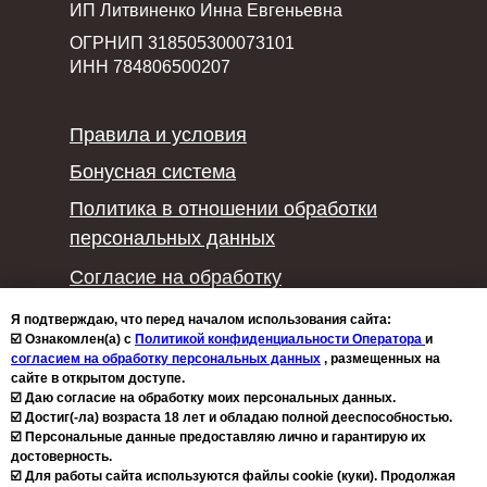
ИП Литвиненко Инна Евгеньевна
ОГРНИП 318505300073101
ИНН 784806500207
Правила и условия
Бонусная система
Политика в отношении обработки
персональных данных
Согласие на обработку
персональных данных
Я подтверждаю, что перед началом использования сайта:
☑️ Ознакомлен(а) с
Политикой конфиденциальности Оператора
и
Политика конфиденциальности
согласием на обработку персональных данных
, размещенных на
Политика использования файлов
сайте в открытом доступе.
☑️ Даю согласие на обработку моих персональных данных.
cookie
☑️ Достиг(-ла) возраста 18 лет и обладаю полной дееспособностью.
☑️ Персональные данные предоставляю лично и гарантирую их
достоверность.
2026 © Copyright - ministerstvouspeha.ru Любое
☑️ Для работы сайта используются файлы cookie (куки). Продолжая