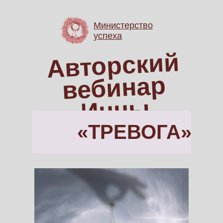
Министерство
успеха
Авторский
вебинар
Инн
ы
Литвиненко
«ТРЕВОГА»