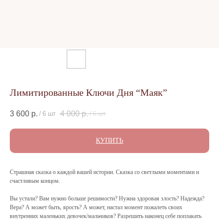
Лимитированные Ключи Дня “Маяк”
3 600
р.
4 000
р.
/
6 шт
/
6 шт
КУПИТЬ
Страшная сказка о каждой вашей истории. Сказка со светлыми моментами и
счастливым концом.
Вы устали? Вам нужно больше решимости? Нужна здоровая злость? Надежда?
Вера? А может быть, ярость? А может, настал момент пожалеть своих
внутренних маленьких девочек/мальчиков? Разрешить наконец себе поплакать