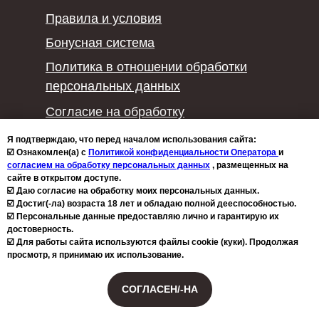
Правила и условия
Бонусная система
Политика в отношении обработки
персональных данных
Согласие на обработку
персональных данных
Я подтверждаю, что перед началом использования сайта:
☑️ Ознакомлен(а) с
Политикой конфиденциальности Оператора
и
Политика конфиденциальности
согласием на обработку персональных данных
, размещенных на
Политика использования файлов
сайте в открытом доступе.
☑️ Даю согласие на обработку моих персональных данных.
cookie
☑️ Достиг(-ла) возраста 18 лет и обладаю полной дееспособностью.
☑️ Персональные данные предоставляю лично и гарантирую их
достоверность.
2026 © Copyright - ministerstvouspeha.ru Любое
☑️ Для работы сайта используются файлы cookie (куки). Продолжая
использование либо копирование материалов или
просмотр, я принимаю их использование.
Чтобы купить несколько вебинаров
подборки материалов сайта, элементов дизайна и
и чек-листов одновременно,
оформления допускается лишь с разрешения
нужно авторизоваться на портале ♥️
СОГЛАСЕН/-НА
правообладателя.
Есть сложности? Пишите в техподдержку