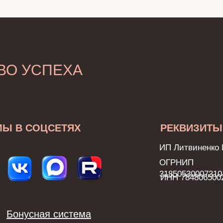
ВО УСПЕХА
МЫ В СОЦСЕТЯХ
РЕКВИЗИТЫ
ИП Литвиненко 
ОГРНИП
31850530007310
ИНН 784806500
Бонусная система