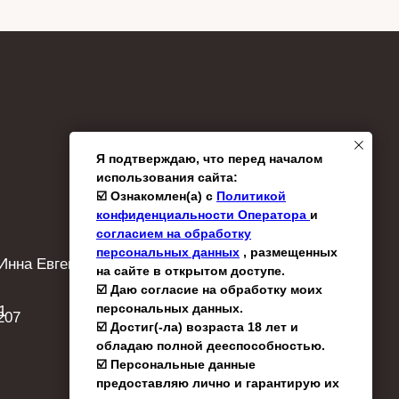
Я подтверждаю, что перед началом
использования сайта:
☑️ Ознакомлен(а) с
Политикой
конфиденциальности Оператора
и
согласием на обработку
персональных данных
, размещенных
Инна Евгеньевна
на сайте в открытом доступе.
☑️ Даю согласие на обработку моих
персональных данных.
1
207
☑️ Достиг(-ла) возраста 18 лет и
обладаю полной дееспособностью.
☑️ Персональные данные
предоставляю лично и гарантирую их