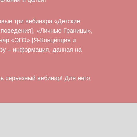
рвые три вебинара «Детские
поведения], «Личные Границы»,
нар «ЭГО» [Я-Концепция и
азу – информация, данная на
нь серьезный вебинар! Для него