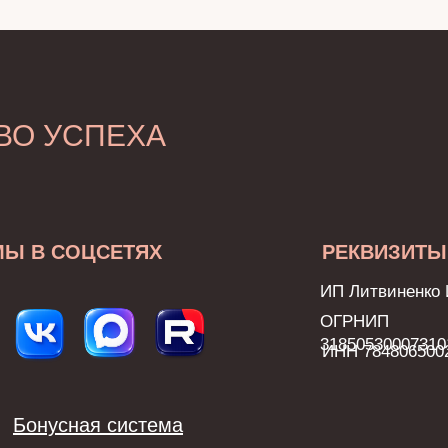
ВО УСПЕХА
МЫ В СОЦСЕТЯХ
РЕКВИЗИТЫ
ИП Литвиненко 
ОГРНИП
31850530007310
ИНН 784806500
Бонусная система