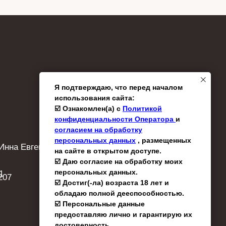
Я подтверждаю, что перед началом
использования сайта:
☑️ Ознакомлен(а) с
Политикой
конфиденциальности Оператора
и
согласием на обработку
персональных данных
, размещенных
Инна Евгеньевна
на сайте в открытом доступе.
☑️ Даю согласие на обработку моих
персональных данных.
1
207
☑️ Достиг(-ла) возраста 18 лет и
обладаю полной дееспособностью.
☑️ Персональные данные
предоставляю лично и гарантирую их
достоверность.