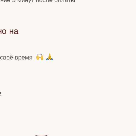
ение 5 минут после оплаты
но на
 своё время
.