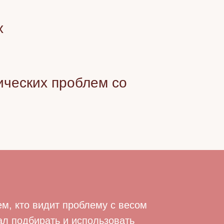
х
ических проблем со
м, кто видит проблему с весом
тал подбирать и использовать