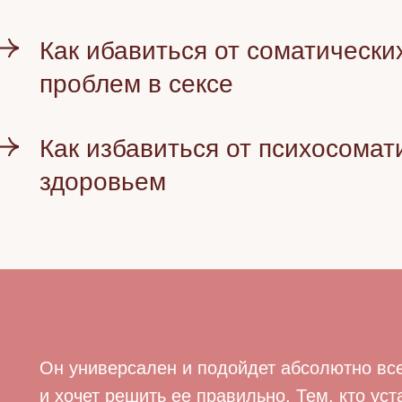
Как ибавиться от соматически
проблем в сексе
Как избавиться от психосомат
здоровьем
Он универсален и подойдет абсолютно все
и хочет решить ее правильно. Тем, кто ус