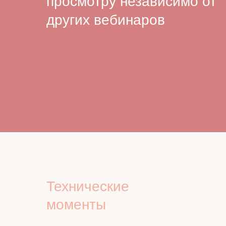
просмотру независимо от
других вебинаров
Технические
моменты