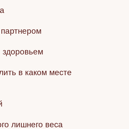
са
 партнером
о здоровьем
лить в каком месте
й
ого лишнего веса