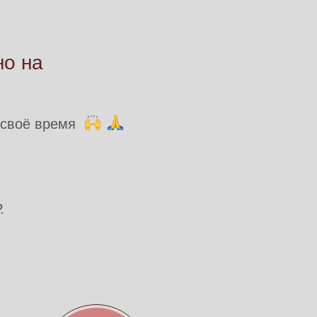
но на
 своё время
.