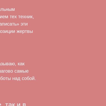
вильным
ем тех техник,
аписать» эти
позиции жертвы
азываю, как
шагово самые
боты над собой.
 так и в