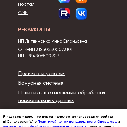
Портал
СМИ
РЕКВИЗИТЫ
ИП Литвиненко Инна Евгеньевна
ОГРНИП 318505300073101
ИНН 784806500207
Правила и условия
Бонусная система
Политика в отношении обработки
персональных данных
Согласие на обработку
Я подтверждаю, что перед началом использования сайта:
персональных данных
☑️ Ознакомлен(а) с
Политикой конфиденциальности Оператора
и
согласием на обработку персональных данных
, размещенных на