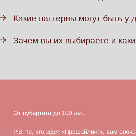
Какие паттерны могут быть у д
Зачем вы их выбираете и как
От пубертата до 100 лет.
P.S. те, кто ждет «Профайлинг», вам оооч