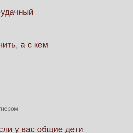
неудачный
ить, а с кем
ртнером
если у вас общие дети