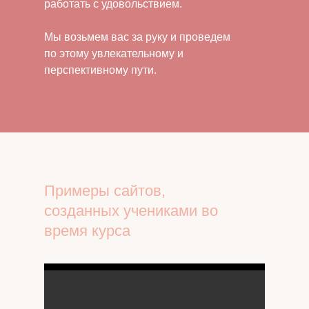
работать с удовольствием.
Мы возьмем вас за руку и проведем
по этому увлекательному и
перспективному пути.
Примеры сайтов,
созданных учениками во
время курса