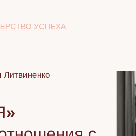
ЕРСТВО УСПЕХА
ы Литвиненко
Я
»
отношения с