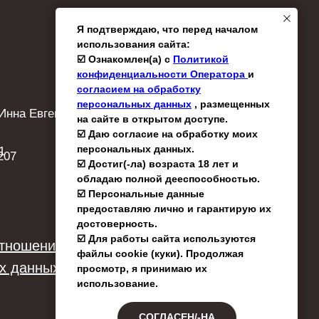
Я подтверждаю, что перед началом
использования сайта:
☑️ Ознакомлен(а) с
Политикой
конфиденциальности Оператора
и
согласием на обработку
персональных данных
, размещенных
Инна Евгеньевна
на сайте в открытом доступе.
☑️ Даю согласие на обработку моих
персональных данных.
1
207
☑️ Достиг(-ла) возраста 18 лет и
обладаю полной дееспособностью.
☑️ Персональные данные
предоставляю лично и гарантирую их
достоверность.
☑️ Для работы сайта используются
отношении обработки
файлы cookie (куки). Продолжая
х данных
просмотр, я принимаю их
использование.
СОГЛАСЕН/-НА