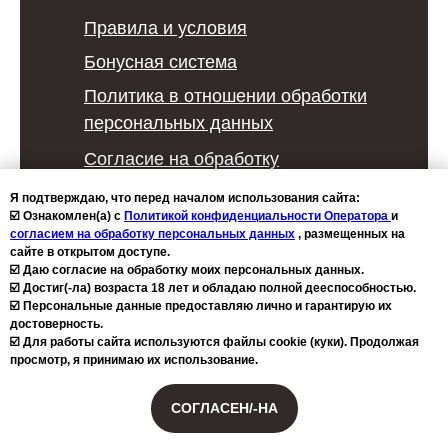
Правила и условия
Бонусная система
Политика в отношении обработки
персональных данных
Согласие на обработку
персональных данных
Я подтверждаю, что перед началом использования сайта:
☑️ Ознакомлен(а) с
Политикой конфиденциальности Оператора
и
Политика конфиденциальности
согласием на обработку персональных данных
, размещенных на
Политика использования файлов
сайте в открытом доступе.
☑️ Даю согласие на обработку моих персональных данных.
cookie
☑️ Достиг(-ла) возраста 18 лет и обладаю полной дееспособностью.
☑️ Персональные данные предоставляю лично и гарантирую их
достоверность.
2026 © Copyright - ministerstvouspeha.ru Любое
☑️ Для работы сайта используются файлы cookie (куки). Продолжая
использование либо копирование материалов или
просмотр, я принимаю их использование.
подборки материалов сайта, элементов дизайна и
оформления допускается лишь с разрешения
СОГЛАСЕН/-НА
правообладателя.