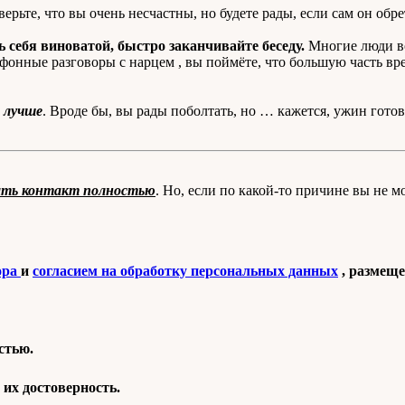
аверьте, что вы очень несчастны, но будете рады, если сам он обре
 себя виноватой, быстро заканчивайте беседу.
Многие люди во
онные разговоры с нарцем , вы поймёте, что большую часть врем
м лучше
. Вроде бы, вы рады поболтать, но … кажется, ужин готов
вать контакт полностью
. Но, если по какой-то причине вы не м
ора
и
согласием на обработку персональных данных
, размеще
стью.
их достоверность.