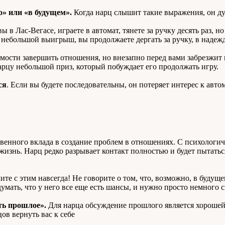
о» или «в будущем».
Когда нарц слышит такие выражения, он дум
 вы в Лас-Вегасе, играете в автомат, тянете за ручку десять раз,
е небольшой выигрыш, вы продолжаете дергать за ручку, в надежд
мости завершить отношения, но внезапно перед вами забрезжит 
арцу небольшой приз, который побуждает его продолжать игру.
ся
. Если вы будете последовательны, он потеряет интерес к авто
венного вклада в создание проблем в отношениях. С психологич
изнь. Нарц редко разрывает контакт полностью и будет пытаться
те с этим навсегда! Не говорите о том, что, возможно, в будущ
 думать, что у него все еще есть шансы, и нужно просто немного
ть прошлое».
Для нарца обсуждение прошлого является хорошей
ов вернуть вас к себе