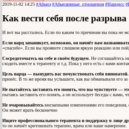
2019-11-02 14:25
#Абьюз
#Абьюзивные_отношения
#Нарцисс
#
Как вести себя после разрыва
И вот вы расстались. Если по каким то причинам вы пока не мо
Если нарц запаникует, возможно, он начнёт вам названивать
«спасибо». Если вы проявите слишком яркую реакцию или пойд
Сосредоточьтесь на себе и своём будущем
. Не соглашайтесь н
сходить вместе к терапевту и т.д. Пока у него есть с вами конта
Цель нарца — вынудить вас почувствовать себя виноватой.
принёс. В то же время вы услышите, как вы обманывали его за
Не пытайтесь заставить его понять, что вы чувствуете — э
пытаясь заставить его понять, а он использует беседы с вами, 
Не очаровывайтесь
внезапными изменениями его поведения, об
Он может врать бесконечно
Ищите профессионального терапевта и поддержку в лице др
то он начнёт критиковать терапию, врача или ваше намерение.