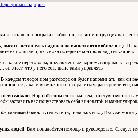
Перверзный_нарцисс
жете тотально прекратить общение, то вот инструкция как вести
, писать, оставлять надписи на вашем автомобиле и т.д.
На ка
ёте на попятный, вы снова потеряете контроль над ситуацией.
и на какие переговоры, предложенные нарцем, например, встреча
кт, он знает, что у него есть шанс вами управлять.
В каждом телефонном разговоре он будет напоминать, как он вас
 спиной, не давали возможности исправиться, расстроили его, н
то невозможно
. Нарц обеспокоен только тем, что чувствует он с
чтобы заставить вас почувствовать себя виноватой и манипулиров
ещаниями брака, путешествий, подарков и т.д. Вы уже могли уб
угих людей
. Вам понадобятся помощь и руководство. Следует им