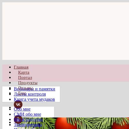
Главная
Карта
Портал
Продукты
Отзывы
Вебинары и памятки
Еще
Листы контроля
Книга учета мудаков
Обо мне
СМИ обо мне
Мы в соцсетях
Техподдержка