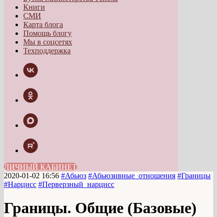
Книги
СМИ
Карта блога
Помощь блогу
Мы в соцсетях
Техподдержка
ЛИЧНЫЙ КАБИНЕТ
2020-01-02 16:56
#Абьюз
#Абьюзивные_отношения
#Границы
#Нарцисс
#Перверзный_нарцисс
Границы. Общие (Базовые)