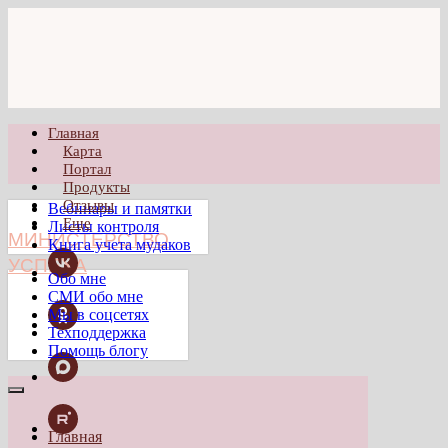
Главная
Карта
Портал
Продукты
Отзывы
Вебинары и памятки
Еще
Листы контроля
МИНИСТЕРСТВО
Книга учета мудаков
УСПЕХА
Обо мне
СМИ обо мне
Мы в соцсетях
Техподдержка
Помощь блогу
Главная