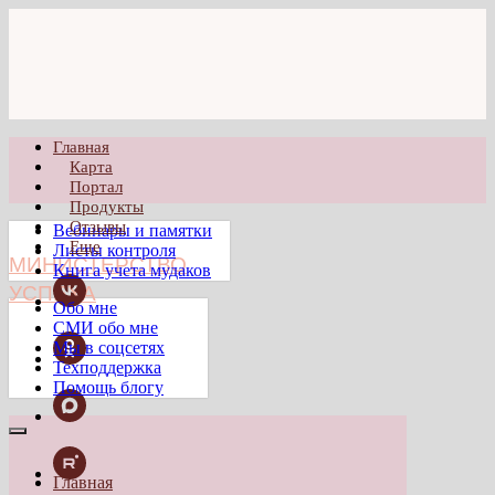
Главная
Карта
Портал
Продукты
Отзывы
Вебинары и памятки
Еще
Листы контроля
МИНИСТЕРСТВО
Книга учета мудаков
УСПЕХА
Обо мне
СМИ обо мне
Мы в соцсетях
Техподдержка
Помощь блогу
Главная