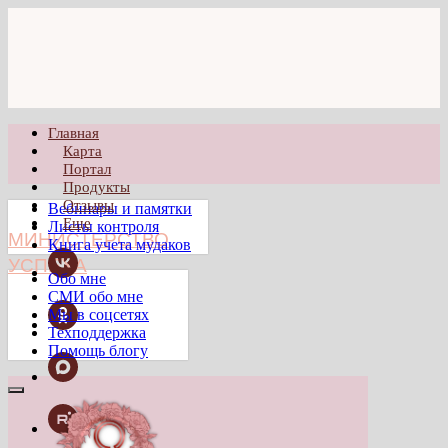
Главная
Карта
Портал
Продукты
Отзывы
Вебинары и памятки
Еще
Листы контроля
МИНИСТЕРСТВО
Книга учета мудаков
УСПЕХА
Обо мне
СМИ обо мне
Мы в соцсетях
Техподдержка
Помощь блогу