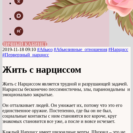
ЛИЧНЫЙ КАБИНЕТ
2019-11-18 09:10
#Абьюз
#Абьюзивные_отношения
#Нарцисс
#Перверзный_нарцисс
Жить с нарциссом
Жить с Нарциссом является трудной и разрушающей задачей.
Нарциссы бесконечно пессимистичны, злы, параноидальны и
эмоционально закрытые.
Он отталкивает людей. Он унижает их, потому что это его
единственное оружие. Постепенно, где бы он не был,
социальные контакты с ним становятся все короче, круг
знакомых становится все уже, а после и вовсе исчезает.
Каждый Нарцисс имеет шизоидные черты. Шизоид – это не