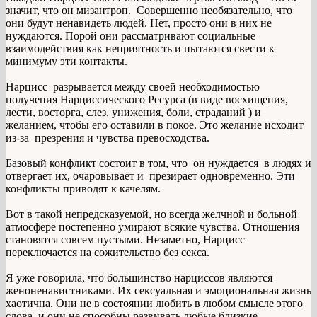
значит, что он мизантроп. Совершенно необязательно, что
они будут ненавидеть людей. Нет, просто они в них не
нуждаются. Порой они рассматривают социальные
взаимодействия как неприятность и пытаются свести к
минимуму эти контакты.
Нарцисс разрывается между своей необходимостью
получения Нарциссического Ресурса (в виде восхищения,
лести, восторга, слез, унижения, боли, страданий ) и
желанием, чтобы его оставили в покое. Это желание исходит
из-за презрения и чувства превосходства.
Базовый конфликт состоит в том, что он нуждается в людях и
отвергает их, очаровывает и презирает одновременно. Эти
конфликты приводят к качелям.
Вот в такой непредсказуемой, но всегда желчной и больной
атмосфере постепенно умирают всякие чувства. Отношения
становятся совсем пустыми. Незаметно, Нарцисс
переключается на сожительство без секса.
Я уже говорила, что большинство нарциссов являются
женоненавистниками. Их сексуальная и эмоциональная жизнь
хаотична. Они не в состоянии любить в любом смысле этого
слова, и они не способны развивать любые близкие