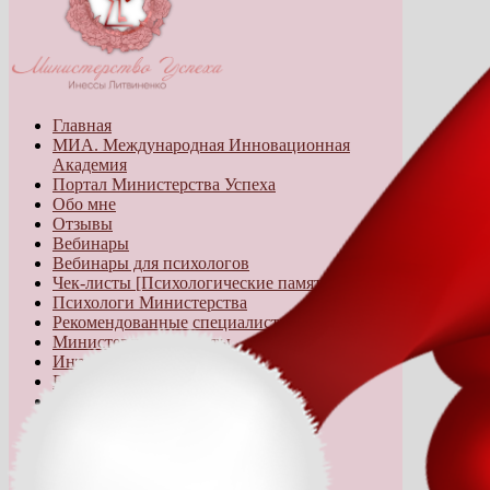
Главная
МИА. Международная Инновационная
Академия
Портал Министерства Успеха
Обо мне
Отзывы
Вебинары
Вебинары для психологов
Чек-листы [Психологические памятки]
Психологи Министерства
Рекомендованные специалисты
Министерство Красоты
Интим бутик "Министерство любви"
Бутик Министерства Успеха
Книги
СМИ
Карта блога
Помощь блогу
Мы в соцсетях