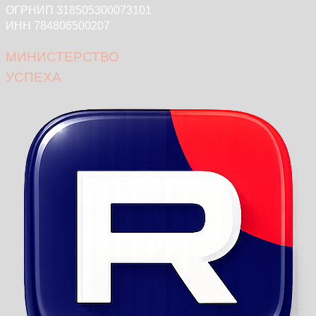
ОГРНИП 318505300073101
ИНН 784806500207
МИНИСТЕРСТВО
УСПЕХА