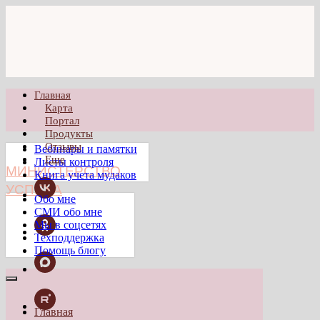
Главная
Карта
Портал
Продукты
Отзывы
Вебинары и памятки
Еще
Листы контроля
МИНИСТЕРСТВО
Книга учета мудаков
УСПЕХА
Обо мне
СМИ обо мне
Мы в соцсетях
Техподдержка
Помощь блогу
Главная