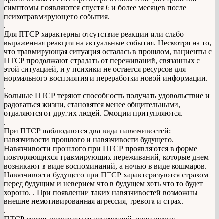
симптомы появляются спустя 6 и более месяцев после
психотравмирующего события.
.
Для ПТСР характерны отсутствие реакции или слабо
выраженная реакция на актуальные события. Несмотря на то,
что травмирующая ситуация осталась в прошлом, пациенты с
ПТСР продолжают страдать от переживаний, связанных с
этой ситуацией, и у психики не остается ресурсов для
нормального восприятия и переработки новой информации.
.
Больные ПТСР теряют способность получать удовольствие и
радоваться жизни, становятся менее общительными,
отдаляются от других людей. Эмоции притупляются.
.
При ПТСР наблюдаются два вида навязчивостей:
навязчивости прошлого и навязчивости будущего.
Навязчивости прошлого при ПТСР проявляются в форме
повторяющихся травмирующих переживаний, которые днем
возникают в виде воспоминаний, а ночью в виде кошмаров.
Навязчивости будущего при ПТСР характеризуются страхом
перед будущим и неверием что в будущем хоть что то будет
хорошо. . При появлении таких навязчивостей возможны
внешне немотивированная агрессия, тревога и страх.
.
ПТСР может осложняться депрессией, паническим