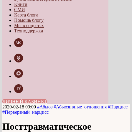
Книги
СМИ
Карта блога
Помощь блогу
Мы в соцсетях
Техподдержка
ЛИЧНЫЙ КАБИНЕТ
2020-02-18 09:00
#Абьюз
#Абьюзивные_отношения
#Нарцисс
#Перверзный_нарцисс
Посттравматическое