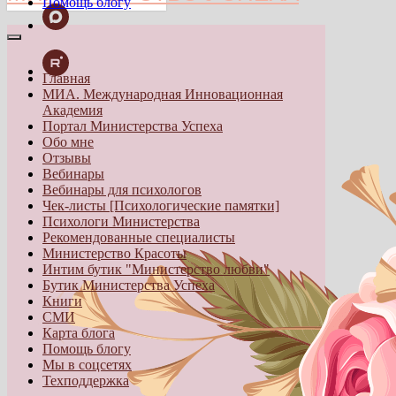
Помощь блогу
Главная
МИА. Международная Инновационная
Академия
Портал Министерства Успеха
Обо мне
Отзывы
Вебинары
Вебинары для психологов
Чек-листы [Психологические памятки]
Психологи Министерства
Рекомендованные специалисты
Министерство Красоты
Интим бутик "Министерство любви"
Бутик Министерства Успеха
Книги
СМИ
Карта блога
Помощь блогу
Мы в соцсетях
Техподдержка