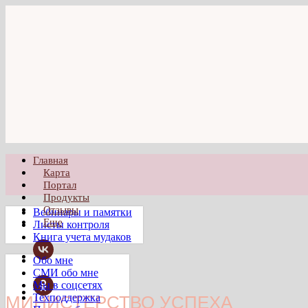
Главная
Карта
Портал
Продукты
Отзывы
Вебинары и памятки
Еще
Листы контроля
Книга учета мудаков
Обо мне
СМИ обо мне
Мы в соцсетях
Техподдержка
МИНИСТЕРСТВО УСПЕХА