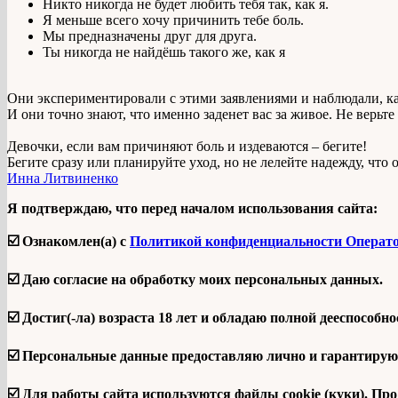
Никто никогда не будет любить тебя так, как я.
Я меньше всего хочу причинить тебе боль.
Мы предназначены друг для друга.
Ты никогда не найдёшь такого же, как я
Они экспериментировали с этими заявлениями и наблюдали, ка
И они точно знают, что именно заденет вас за живое. Не верьте
Девочки, если вам причиняют боль и издеваются – бегите!
Бегите сразу или планируйте уход, но не лелейте надежду, что 
Инна Литвиненко
Я подтверждаю, что перед началом использования сайта:
☑️ Ознакомлен(а) с
Политикой конфиденциальности Операт
☑️ Даю согласие на обработку моих персональных данных.
☑️ Достиг(-ла) возраста 18 лет и обладаю полной дееспособно
☑️ Персональные данные предоставляю лично и гарантирую 
☑️ Для работы сайта используются файлы cookie (куки). Пр