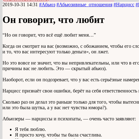
2019-10-31 14:31
#Абьюз
#Абьюзивные_отношения
#Нарцисс
#
Он говорит, что любит
“Но он говорит, что всё ещё любит меня…”
Когда он смотрит на вас (возможно, с обожанием, чтобы его сл
и то, что вас интересуют только деньги», он лжет.
Но это вовсе не значит, что вы непривлекательны, или что в его
причины вас не любить. Это — скрытый абьюз).
Наоборот, если он подозревает, что у вас есть серьёзные намере
Нарцисс признаёт свои ошибки, берёт на себя ответственность
Сколько раз он делал это раньше только для того, чтобы вытес
или это была шутка, а у вас нет чувства юмора?).
Абьюзеры — нарциссы и психопаты, — очень часто заявляют:
Я тебя люблю.
Я просто хочу, чтобы ты была счастлива.