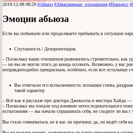
2019-12-08 08:29
#Абьюз
#Абьюзивные_отношения
#Нарцисс
#
Эмоции абьюза
Если вы побывали или продолжаете пребывать в ситуации нар
Спутанность / Дезориентация.
– Поскольку ваши отношения развивались стремительно, как ур
— но вы не могли этого до конца осознать. Возможно, у вас р
неправдоподобно прекрасным, особенно, если все остальные сч
Вы отмечали его вспыльчивость: вспышки гнева, раздражи
такой характер
– Всё как в рассказе про доктора Джекилла и мистера Хайда 
– Поскольку вы попали под влияние непоследовательного пове
испытаниям — вы начали спрашивать себя, не сходите ли вы с 
Вы стали сомневаться, не в вас ли причина: да, он ведёт себ
Вы не можете понять, развиваются ли ваши отношения в соотв