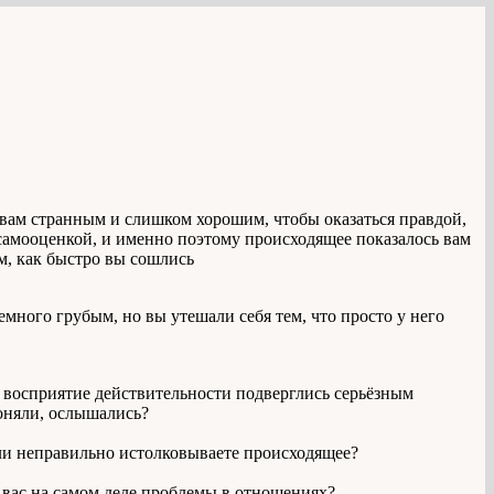
ь вам странным и слишком хорошим, чтобы оказаться правдой,
 самооценкой, и именно поэтому происходящее показалось вам
м, как быстро вы сошлись
много грубым, но вы утешали себя тем, что просто у него
 восприятие действительности подверглись серьёзным
поняли, ослышались?
 или неправильно истолковываете происходящее?
 вас на самом деле проблемы в отношениях?