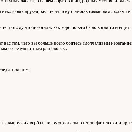
 о «тупых бабах», о вашем образовании, родных местах, и вы ста
некоторых друзей, вёл переписку с незнакомыми вам людьми в со
сте, потому что помнили, как хорошо вам было когда-то и ещё по
т вас тем, чего вы больше всего боитесь (молчаливым избеганием
ым безрезультатным разговорам.
ледить за ним.
, травмируя их вербально, эмоционально и/или физически и при 