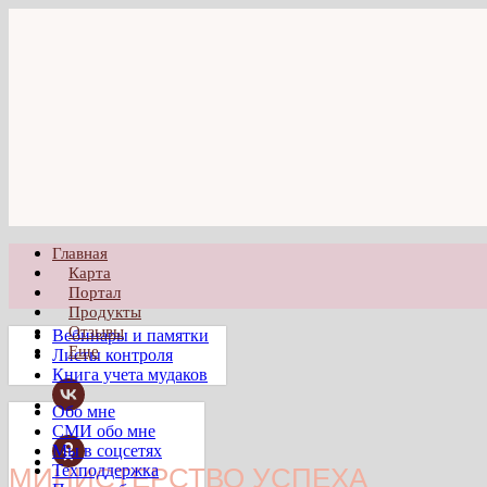
Главная
Карта
Портал
Продукты
Отзывы
Вебинары и памятки
Еще
Листы контроля
Книга учета мудаков
Обо мне
СМИ обо мне
Мы в соцсетях
Техподдержка
МИНИСТЕРСТВО УСПЕХА