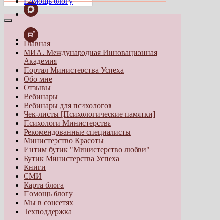
Помощь блогу
Главная
МИА. Международная Инновационная
Академия
Портал Министерства Успеха
Обо мне
Отзывы
Вебинары
Вебинары для психологов
Чек-листы [Психологические памятки]
Психологи Министерства
Рекомендованные специалисты
Министерство Красоты
Интим бутик "Министерство любви"
Бутик Министерства Успеха
Книги
СМИ
Карта блога
Помощь блогу
Мы в соцсетях
Техподдержка