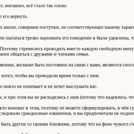
, внезапно, всё стало так плохо.
 его вернуть.
еко зашли, совершив поступки, не соответствующие вашему хара
и пытаться трезво оценивать его поведение и были удивлены, ч
Поэтому стремились проводить вместе каждую свободную минуту,
мени общаться с друзьями и членами семьи.
вонки, желание быть постоянно на связи с вами, являются спос
 хотел, чтобы вы проводили время только с ним.
то никто не понимает и не хочет выслушать вас.
 и при этом вы не расходились с ним (потому что надеялись, чт
 кто виноват в этом, поэтому не можете сформулировать, в чё
 следовали грандиозные извинения, и вы предпочитали не подним
 быть другие со своими близкими, потому что на фоне чужого сч