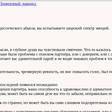
Перверзный_нарцисс
циссического абьюза, вы испытываете широкий спектр эмоций.
аган, в глубине души вы чувствовали смятение. Что-то казалос
аньше были проблемы с поиском партнёра, или с доверием, или с
итают вас удивительной парой и не видят никаких проблем в то
тельность, чрезмерную ревность, он мог повысить голос, был не
— последний появился неожиданно
дения партнёра, ваша способность к здравомыслию и адекватное
ума, может быть на самом деле вы что-то забыли, неправильно 
я как-то странно, но может быть вы сами слишком подозрительны
етствии с естественными циклами сближения и отдаления, или у