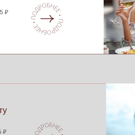
5 ₽
ту
5 ₽