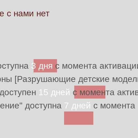
е с нами нет
оступна
3 дня
с момента активации
рны [Разрушающие детские модели
 доступен
15 дней
с момента актив
нение" доступна
7 дней
с момента 