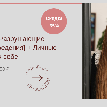
Скидка
Скидка
10%
55%
 [Разрушающие
ведения] + Личные
к себе
50 ₽