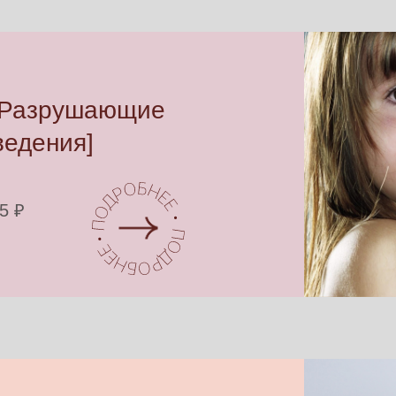
 [Разрушающие
ведения]
5 ₽