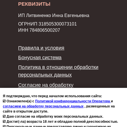
РЕКВИЗИТЫ
ИП Литвиненко Инна Евгеньевна
ОГРНИП 318505300073101
ИНН 784806500207
Правила и условия
Бонусная система
Политика в отношении обработки
персональных данных
Согласие на обработку
персональных данных
Я подтверждаю, что перед началом использования сайта:
☑️ Ознакомлен(а) с
Политикой конфиденциальности Оператора
и
Политика конфиденциальности
согласием на обработку персональных данных
, размещенных на
Политика использования файлов
сайте в открытом доступе.
☑️ Даю согласие на обработку моих персональных данных.
cookie
☑️ Достиг(-ла) возраста 18 лет и обладаю полной дееспособностью.
☑️ Персональные данные предоставляю лично и гарантирую их